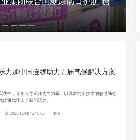
业集团联合国糖尿病日护航“糖
养日开展线下领养活动，呼吁用领养
保乐力加中国连续助力五届气候解决方案
实践中，青年人才正作为生力军，以其对前沿技术的敏感和创
气候挑战注入了新的活力。
2025-12-08 12:16:00
8