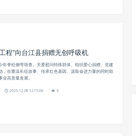
工程”向台江县捐赠无创呼吸机
少年脊柱侧弯筛查、关爱慰问特殊群体、组织爱心捐赠、党建
动，在重温长征故事、传承红色基因、汲取奋进力量的同时助
事业高质量发展。
2025-12-08 12:15:06
9