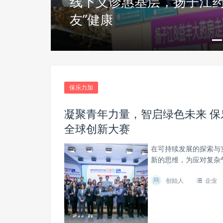
线下义诊惠基层，扬子江药
INTO YOU携手杭州领
友”健康
代替购买
保乐力加
凝聚青年力量，智启绿色未来 
全球创新大赛
在可持续发展的探索与
新的思维，为应对复杂
创始人
企业