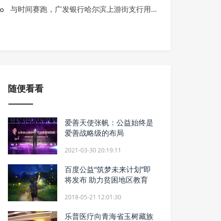
人物
与时间赛跑，广发银行哈尔滨上游街支行用心守护生命安全
坚持不懈投身公益事业 柏荟郑涵文缔造
随便看看
爱善天使张帆：公益始终是
爱善战略级的布局
2021-03-30 20:19:11
百度公益“筑梦未来计划”即
将发布 助力贫困地区教育
2018-05-21 12:01:30
乐普医疗向青海省玉树藏族