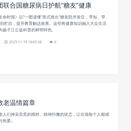
联合国糖尿病日护航“糖友”健康
生命时报》以“一图读懂”形式推出“糖友防并发症，早知、早
特别栏目，提升教育触达效果。这些将健康知识融入大众生活
为扬子江公益科普的鲜明特色。
2025-11-19 18:45:38
6
敬老温情篇章
老人们神采奕奕的模样、精神抖擞的状态，让在场每个人都感
与热爱。