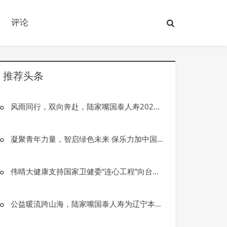
评论
推荐头条
风雨同行，双向奔赴，陆家嘴国泰人寿2025年公益季圆满落幕
凝聚青年力量，智启绿色未来 保乐力加中国连续助力五届气候解决方案全球创新大赛
伟晴大健康支持国家卫健委“连心工程”向台江县捐赠无创呼吸机
公益暖流跨山海，陆家嘴国泰人寿为辽宁本溪民生小学“添砖加瓦”