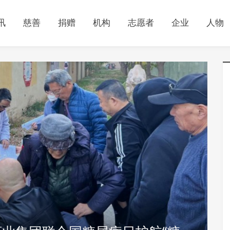
讯
慈善
捐赠
机构
志愿者
企业
人物