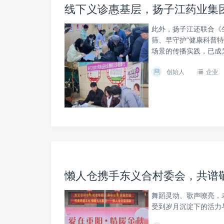
线下义诊惠基层，扬子江药业集团
此外，扬子江还联合《
筛、早守护”健康科普
场景的传播实践，已成
创始人
企业
懒人仓携手东义合村委会，共谱
舞蹈灵动、歌声嘹亮，
受到岁月沉淀下的活力