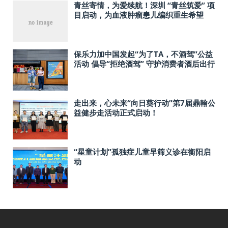
青丝寄情，为爱续航！深圳 “青丝筑爱” 项
目启动，为血液肿瘤患儿编织重生希望
保乐力加中国发起“为了TA，不酒驾”公益
活动 倡导“拒绝酒驾” 守护消费者酒后出行
安全
走出来，心未来“向日葵行动”第7届鼎翰公
益健步走活动正式启动！
“星童计划”孤独症儿童早筛义诊在衡阳启
动