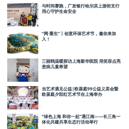
与时间赛跑，广发银行哈尔滨上游街支行
用心守护生命安全
“网·重生”丨创意环保艺术节，邀你来加
入！
三丽鸥温暖探访上海新华医院 用笑容点亮
患病儿童希望
当艺术遇见公益|欧葆庭99公益义卖会暨
欧葆庭夕阳红艺术节在上海举办
“绿色上海 和你一起”遇江南——长三角一
体化共建共享生态行活动举行