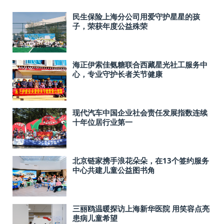
民生保险上海分公司用爱守护星星的孩
子，荣获年度公益殊荣
海正伊索佳氨糖联合西藏星光社工服务中
心，专业守护长者关节健康
现代汽车中国企业社会责任发展指数连续
十年位居行业第一
北京链家携手浪花朵朵，在13个签约服务
中心共建儿童公益图书角
三丽鸥温暖探访上海新华医院 用笑容点亮
患病儿童希望