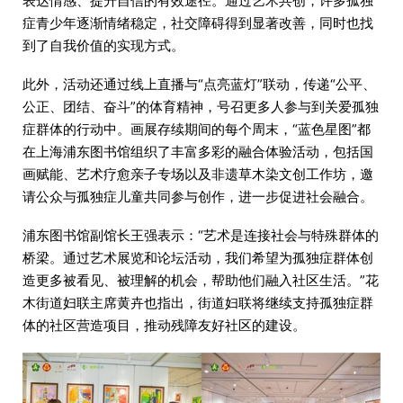
表达情感、提升自信的有效途径。通过艺术共创，许多孤独
症青少年逐渐情绪稳定，社交障碍得到显著改善，同时也找
到了自我价值的实现方式。
此外，活动还通过线上直播与“点亮蓝灯”联动，传递“公平、
公正、团结、奋斗”的体育精神，号召更多人参与到关爱孤独
症群体的行动中。画展存续期间的每个周末，“蓝色星图”都
在上海浦东图书馆组织了丰富多彩的融合体验活动，包括国
画赋能、艺术疗愈亲子专场以及非遗草木染文创工作坊，邀
请公众与孤独症儿童共同参与创作，进一步促进社会融合。
浦东图书馆副馆长王强表示：“艺术是连接社会与特殊群体的
桥梁。通过艺术展览和论坛活动，我们希望为孤独症群体创
造更多被看见、被理解的机会，帮助他们融入社区生活。”花
木街道妇联主席黄卉也指出，街道妇联将继续支持孤独症群
体的社区营造项目，推动残障友好社区的建设。