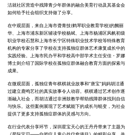
洁就社区营造中残障青少年群体的融合美育行动及其基金会
如何给予社会组织支持做了分享。
在中观层面，来自上海市聋青技(鹤琴职业教育学校)的阙丽
华、上海市浦东新区辅读学校杨斌、上海市杨浦区风帆初级
职业学校石慧和上海市长宁区特殊职业技术学校等特殊教育
机构的专家分享了学校在支持孤独症群体艺术康复成长中的
实践经验。上海市民办平和学校高中部学术主任安佳・罗娜
博士则介绍了国际学校在孤独症群体融合教育方面的探索与
成果。
在微观层面，孤独症青年棋棋就业故事和“唐宝”妈妈胡洁通
过建立鹿鸣艺社的真实故事令人动容。棋棋通过艺术创作逐
渐融入社会，而胡洁通过非洲鼓教学帮助残障群体找到自信
与快乐。这些案例展现了艺术赋能下的成长与蜕变，为社会
提供了更多支持孤独症群体的灵感与方向。
在行业代表分享环节，深圳星宝天心的王丹丹带来了主题为
《星际宝贝——自闭症儿童公益疗愈项目》的精彩分享，并