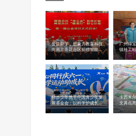
公益助学，想象力教育科技
广州得
向南京雨花台区捐赠智能学
镇社工站
习系统
划” 公
特步少年携手中国青少年发
卡西米
展基金会：以科学护成长，
文具点
传递公益温度