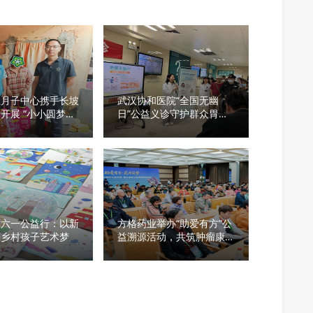
宝月子中心携手长坡
武汉协和医院“全国无幽
开展 “小小圆梦计
日”公益义诊守护群众胃肠
益行动
安康
尔六一公益行：以新
方格药业举办“助爱有方”公
亮乡村孩子艺术梦
益溯源活动，共筑肿瘤康复
梦