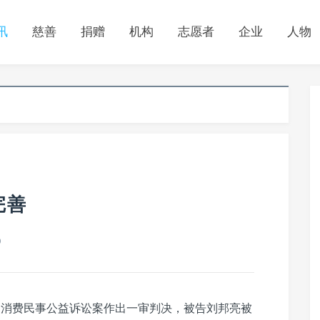
讯
慈善
捐赠
机构
志愿者
企业
人物
完善
0
例消费民事公益诉讼案作出一审判决，被告刘邦亮被