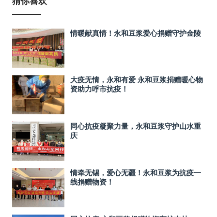
猜你喜欢
情暖献真情！永和豆浆爱心捐赠守护金陵
大疫无情，永和有爱 永和豆浆捐赠暖心物
资助力呼市抗疫！
同心抗疫凝聚力量，永和豆浆守护山水重
庆
情牵无锡，爱心无疆！永和豆浆为抗疫一
线捐赠物资！