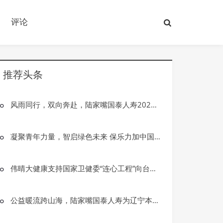
评论
推荐头条
风雨同行，双向奔赴，陆家嘴国泰人寿2025年公益季圆满落幕
凝聚青年力量，智启绿色未来 保乐力加中国连续助力五届气候解决方案全球创新大赛
伟晴大健康支持国家卫健委“连心工程”向台江县捐赠无创呼吸机
公益暖流跨山海，陆家嘴国泰人寿为辽宁本溪民生小学“添砖加瓦”
资讯