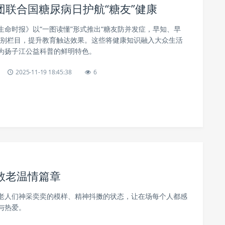
联合国糖尿病日护航“糖友”健康
生命时报》以“一图读懂”形式推出“糖友防并发症，早知、早
特别栏目，提升教育触达效果。这些将健康知识融入大众生活
为扬子江公益科普的鲜明特色。
2025-11-19 18:45:38
6
敬老温情篇章
老人们神采奕奕的模样、精神抖擞的状态，让在场每个人都感
与热爱。