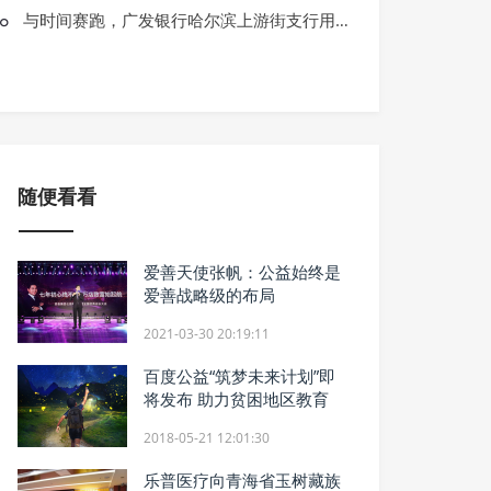
INTO YOU携手杭州领养日开展线下
与时间赛跑，广发银行哈尔滨上游街支行用心守护生命安全
代替购买
随便看看
爱善天使张帆：公益始终是
爱善战略级的布局
2021-03-30 20:19:11
百度公益“筑梦未来计划”即
将发布 助力贫困地区教育
2018-05-21 12:01:30
乐普医疗向青海省玉树藏族