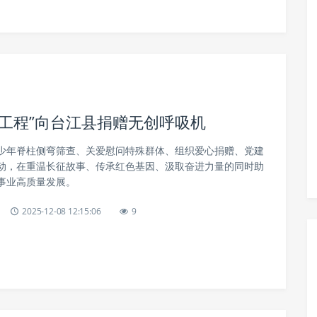
工程”向台江县捐赠无创呼吸机
少年脊柱侧弯筛查、关爱慰问特殊群体、组织爱心捐赠、党建
动，在重温长征故事、传承红色基因、汲取奋进力量的同时助
事业高质量发展。
2025-12-08 12:15:06
9