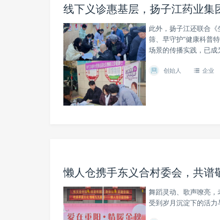
线下义诊惠基层，扬子江药业集团
此外，扬子江还联合《
筛、早守护”健康科普
场景的传播实践，已成
创始人
企业
懒人仓携手东义合村委会，共谱
舞蹈灵动、歌声嘹亮，
受到岁月沉淀下的活力