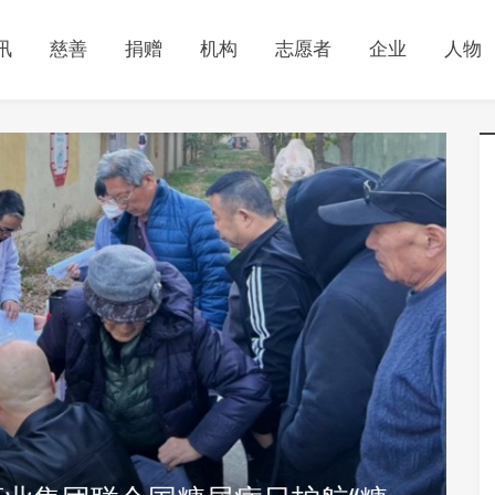
讯
慈善
捐赠
机构
志愿者
企业
人物